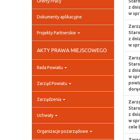
Oferty Pracy
Staro
z dni
w sp
Dokumenty aplikacyjne
Zarzą
Staro
Projekty Partnerskie
z dni
w spr
AKTY PRAWA MIEJSCOWEGO
Zarzą
Staro
Rada Powiatu
z dni
w spr
powią
Zarząd Powiatu
dorę
Zarządzenia
Zarzą
Staro
z dni
Uchwały
w spr
cele
Organizacje pozarządowe
Zarzą