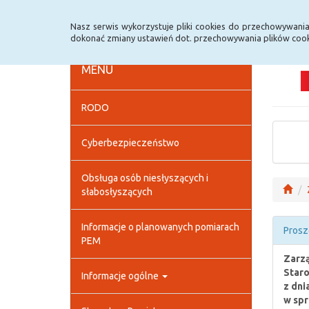
Strona główna
Deklaracja dostępności
Szybk
Nasz serwis wykorzystuje pliki cookies do przechowywani
dokonać zmiany ustawień dot. przechowywania plików cook
MENU
RODO
Cyberbezpieczeństwo
Obsługa osób niesłyszących i
słabosłyszących
Informacje o planowanych pomiarach
Prosz
PEM
Zarzą
Staro
Informacje ogólne
z dni
w spr