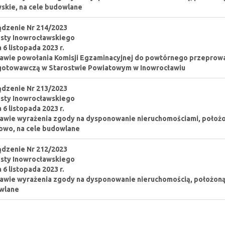
skie, na cele budowlane
dzenie Nr 214/2023
sty Inowrocławskiego
a 6 listopada 2023 r.
awie powołania Komisji Egzaminacyjnej do powtórnego przeprow
gotowawczą w Starostwie Powiatowym w Inowrocławiu
dzenie Nr 213/2023
sty Inowrocławskiego
a 6 listopada 2023 r.
awie wyrażenia zgody na dysponowanie nieruchomościami, położ
owo, na cele budowlane
dzenie Nr 212/2023
sty Inowrocławskiego
a 6 listopada 2023 r.
awie wyrażenia zgody na dysponowanie nieruchomością, położoną 
wlane