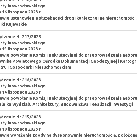
sty Inowrocławskiego
a 16 listopada 2023 r.
awie ustanowienia służebności drogi koniecznej na nieruchomości
iki Kujawskie
dzenie Nr 217/2023
sty Inowrocławskiego
a 15 listopada 2023 r.
awie powołania Komisji Rekrutacyjnej do przeprowadzenia naboru 
wnika Powiatowego Ośrodka Dokumentacji Geodezyjnej i Kartograf
tru i Gospodarki Nieruchomościami
dzenie Nr 216/2023
sty Inowrocławskiego
a 14 listopada 2023 r.
awie powołania Komisji Rekrutacyjnej do przeprowadzenia naboru 
lnika Wydziału Architektury, Budownictwa i Realizacji Inwestycji
dzenie Nr 215/2023
sty Inowrocławskiego
a 10 listopada 2023 r.
awie wyrażenia zgody na dysponowanie nieruchomością, położoną