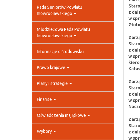
Staro
Rada Seniorów Powiatu
z dni
Inowrocławskiego
w spr
Złotn
Młodzieżowa Rada Powiatu
Inowrocławskiego
Zarzą
Staro
z dni
Informacje o środowisku
w spr
kiero
Prawo krajowe
Katas
Zarzą
Plany i strategie
Staro
z dni
Finanse
w spr
Nacze
Oświadczenia majątkowe
Zarzą
Staro
Wybory
z dni
w spr