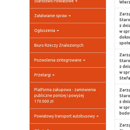
Starostwo Powiatowe
Wierz
Zarzą
Załatwianie spraw
Staro
z dni
Ogłoszenia
w spr
dokon
społe
Biuro Rzeczy Znalezionych
Zarzą
Pozwolenia zintegrowane
Staro
z dni
w spr
Przetargi
Stef
Platforma zakupowa - zamówienia
Zarzą
publiczne poniżej i powyżej
Staro
170 000 zł
z dni
w spr
budo
Powiatowy transport autobusowy
Zarzą