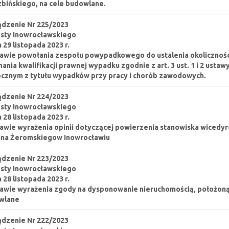
bińskiego, na cele budowlane.
dzenie Nr 225/2023
sty Inowrocławskiego
a 29 listopada 2023 r.
awie powołania zespołu powypadkowego do ustalenia okoliczności
ania kwalifikacji prawnej wypadku zgodnie z art. 3 ust. 1 i 2 ustaw
cznym z tytułu wypadków przy pracy i chorób zawodowych.
dzenie Nr 224/2023
sty Inowrocławskiego
a 28 listopada 2023 r.
awie wyrażenia opinii dotyczącej powierzenia stanowiska wicedy
ana Żeromskiegow Inowrocławiu
dzenie Nr 223/2023
sty Inowrocławskiego
a 28 listopada 2023 r.
awie wyrażenia zgody na dysponowanie nieruchomością, położoną w
wlane
dzenie Nr 222/2023