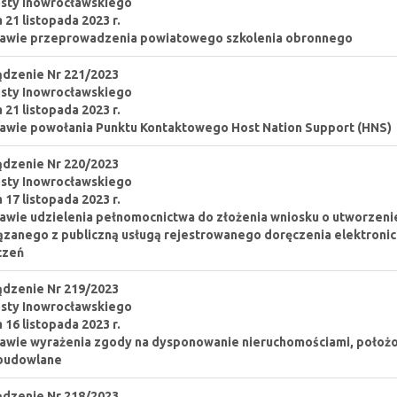
sty Inowrocławskiego
a 21 listopada 2023 r.
rawie przeprowadzenia powiatowego szkolenia obronnego
dzenie Nr 221/2023
sty Inowrocławskiego
a 21 listopada 2023 r.
awie powołania Punktu Kontaktowego Host Nation Support (HNS)
dzenie Nr 220/2023
sty Inowrocławskiego
a 17 listopada 2023 r.
awie udzielenia pełnomocnictwa do złożenia wniosku o utworzeni
zanego z publiczną usługą rejestrowanego doręczenia elektronic
czeń
dzenie Nr 219/2023
sty Inowrocławskiego
a 16 listopada 2023 r.
awie wyrażenia zgody na dysponowanie nieruchomościami, położon
 budowlane
dzenie Nr 218/2023