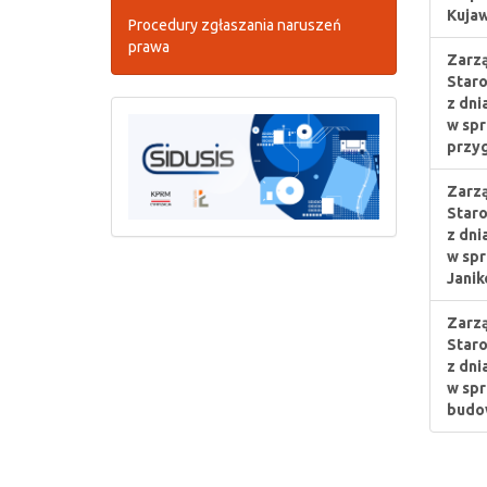
Kujaw
Procedury zgłaszania naruszeń
prawa
Zarzą
Staro
z dni
w spr
przy
Zarzą
Staro
z dni
w spr
Janik
Zarzą
Staro
z dni
w spr
budo