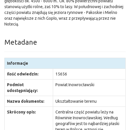
głębokości ok. 4500 - 6000 m.. Ok. 80% powierzchni powiatu
stanowią użytki rolne, zaś 10% to lasy. W południowej i zachodniej
części powiatu znajdują się jeziora rynnowe - Pakoskie i Mielno
oraz największe z nich Gopło, wraz z przepływającą przez nie
Notecią.
Metadane
Informacje
Ilość odwiedzin:
15656
Podmiot
Powiat Inowrocławski
udostępniający:
Nazwa dokumentu:
Ukształtowanie terenu
Skrócony opis:
Centralna część powiatu leży na
Równinie Inowrocławskiej. Według
geografów jest to najbardziej płaski
teren w Polsce, wznosi się