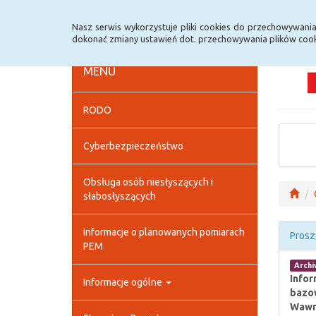
Strona główna
Deklaracja dostępności
Szybk
Nasz serwis wykorzystuje pliki cookies do przechowywani
dokonać zmiany ustawień dot. przechowywania plików cook
MENU
RODO
Cyberbezpieczeństwo
Obsługa osób niesłyszących i
słabosłyszących
Informacje o planowanych pomiarach
Prosz
PEM
Arch
Infor
Informacje ogólne
bazow
Wawrz