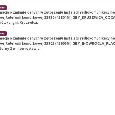
iwum
macja o zmianie danych w zgłoszeniu instalacji radiokomunikacyjnej 
wej telefonii komórkowej 32920 (45801N!) GBY_KRUSZWICA_GOCAN
ówku, gm. Kruszwica.
iwum
macja o zmianie danych w zgłoszeniu instalacji radiokomunikacyjnej 
wej telefonii komórkowej 35905 (45905N!) GBY_INOWROCLA_PLACK
torny 2 w Inowrocławiu.