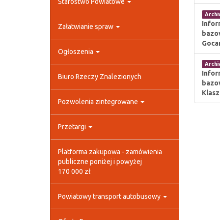
Starostwo Powiatowe
Arch
Infor
Załatwianie spraw
bazo
Gocan
Ogłoszenia
Arch
Infor
Biuro Rzeczy Znalezionych
bazo
Klasz
Pozwolenia zintegrowane
Przetargi
Platforma zakupowa - zamówienia
publiczne poniżej i powyżej
170 000 zł
Powiatowy transport autobusowy