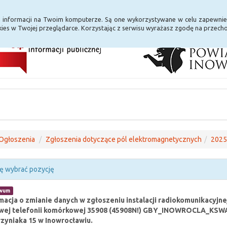
i Internet
E-usługi
a informacji na Twoim komputerze. Są one wykorzystywane w celu zapewnie
ies w Twojej przeglądarce. Korzystając z serwisu wyrażasz zgodę na przec
Ogłoszenia
Zgłoszenia dotyczące pól elektromagnetycznych
2025
ę wybrać pozycję
iwum
macja o zmianie danych w zgłoszeniu instalacji radiokomunikacyjnej 
ej telefonii komórkowej 35908 (45908N!) GBY_INOWROCLA_KSWAWR
yniaka 15 w Inowrocławiu.