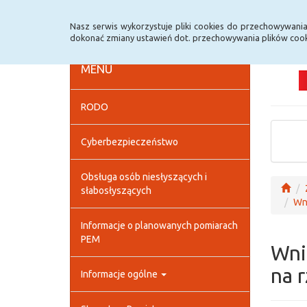
Strona główna
Deklaracja dostępności
Szybk
Nasz serwis wykorzystuje pliki cookies do przechowywani
dokonać zmiany ustawień dot. przechowywania plików cook
MENU
RODO
Cyberbezpieczeństwo
Obsługa osób niesłyszących i
słabosłyszących
Wni
Informacje o planowanych pomiarach
PEM
Wni
na 
Informacje ogólne