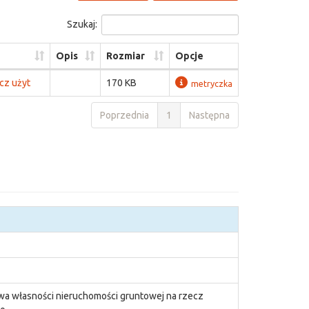
Szukaj:
Opis
Rozmiar
Opcje
z użyt
170 KB
metryczka
Poprzednia
1
Następna
wa własności nieruchomości gruntowej na rzecz