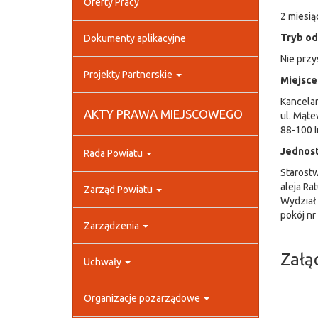
Oferty Pracy
2 miesią
Tryb o
Dokumenty aplikacyjne
Nie przy
Projekty Partnerskie
Miejsce
Kancelar
AKTY PRAWA MIEJSCOWEGO
ul. Mąt
88-100 
Jednost
Rada Powiatu
Starost
aleja Ra
Zarząd Powiatu
Wydział 
pokój nr 
Zarządzenia
Załą
Uchwały
Organizacje pozarządowe