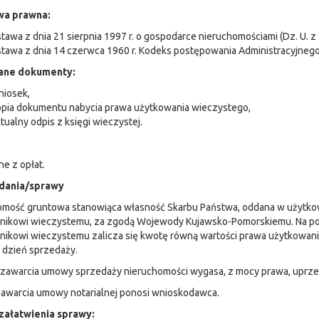
wa prawna:
tawa z dnia 21 sierpnia 1997 r. o gospodarce nieruchomościami (Dz. U. z 
tawa z dnia 14 czerwca 1960 r. Kodeks postępowania Administracyjnego (
ne dokumenty:
niosek,
opia dokumentu nabycia prawa użytkowania wieczystego,
tualny odpis z księgi wieczystej.
e z opłat.
dania/sprawy
omość gruntowa stanowiąca własność Skarbu Państwa, oddana w użytko
nikowi wieczystemu, za zgodą Wojewody Kujawsko-Pomorskiemu. Na poc
ikowi wieczystemu zalicza się kwotę równą wartości prawa użytkowani
 dzień sprzedaży.
 zawarcia umowy sprzedaży nieruchomości wygasa, z mocy prawa, uprz
awarcia umowy notarialnej ponosi wnioskodawca.
załatwienia sprawy: