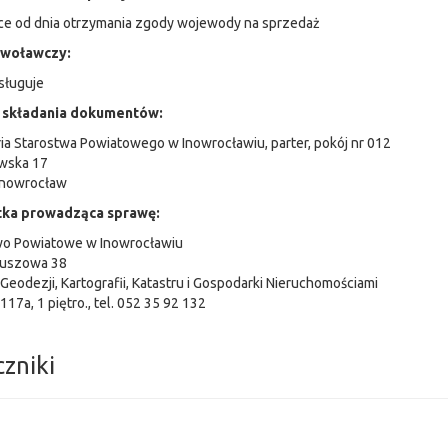
ce od dnia otrzymania zgody wojewody na sprzedaż
dwoławczy:
sługuje
 składania dokumentów:
ia Starostwa Powiatowego w Inowrocławiu, parter, pokój nr 012
ewska 17
Inowrocław
ka prowadząca sprawę:
wo Powiatowe w Inowrocławiu
tuszowa 38
Geodezji, Kartografii, Katastru i Gospodarki Nieruchomościami
117a, 1 piętro., tel. 052 35 92 132
czniki