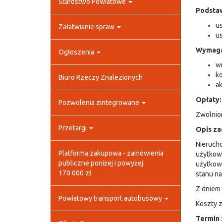
Starostwo Powiatowe
Podsta
us
Załatwianie spraw
us
Wymaga
Ogłoszenia
w
k
Biuro Rzeczy Znalezionych
ak
Opłaty:
Pozwolenia zintegrowane
Zwolnion
Przetargi
Opis za
Nieruch
Platforma zakupowa - zamówienia
użytkow
publiczne poniżej i powyżej
użytkown
170 000 zł
stanu na
Z dniem
Powiatowy transport autobusowy
Koszty z
Termin 