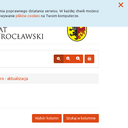
Przycisk wyszukaj duży
Szukaj
nia poprawnego działania serwisu. W każdej chwili możesz
howywanie
plików cookies
na Twoim komputerze.
o - aktualizacja
Wybór kolumn
Szukaj w kolumnie