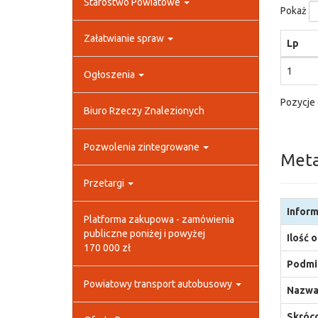
Starostwo Powiatowe
Pokaż
Załatwianie spraw
Lp
1
Ogłoszenia
Pozycje 
Biuro Rzeczy Znalezionych
Pozwolenia zintegrowane
Met
Przetargi
Inform
Platforma zakupowa - zamówienia
publiczne poniżej i powyżej
Ilość 
170 000 zł
Podmio
Powiatowy transport autobusowy
Nazwa
Skróco