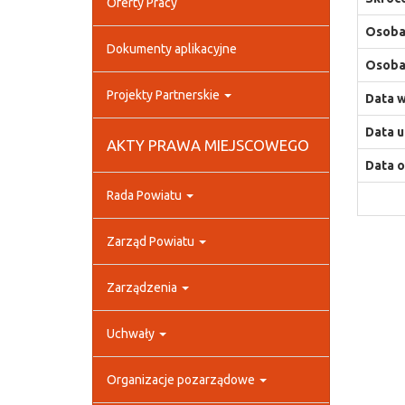
Oferty Pracy
Osoba,
Dokumenty aplikacyjne
Osoba,
Projekty Partnerskie
Data w
Data u
AKTY PRAWA MIEJSCOWEGO
Data o
Rada Powiatu
Zarząd Powiatu
Zarządzenia
Uchwały
Organizacje pozarządowe