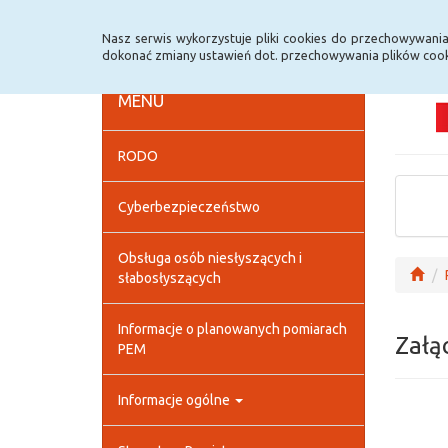
Strona główna
Deklaracja dostępności
Szybk
Nasz serwis wykorzystuje pliki cookies do przechowywani
dokonać zmiany ustawień dot. przechowywania plików cook
MENU
RODO
Cyberbezpieczeństwo
Obsługa osób niesłyszących i
słabosłyszących
Informacje o planowanych pomiarach
Załą
PEM
Informacje ogólne