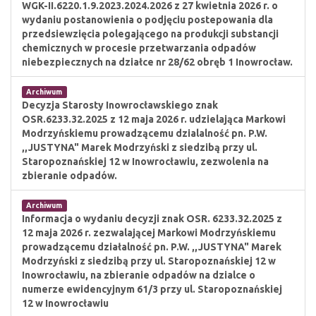
WGK-II.6220.1.9.2023.2024.2026 z 27 kwietnia 2026 r. o
wydaniu postanowienia o podjęciu postepowania dla
przedsiewzięcia polegającego na produkcji substancji
chemicznych w procesie przetwarzania odpadów
niebezpiecznych na działce nr 28/62 obręb 1 Inowrocław.
Archiwum
Decyzja Starosty Inowrocławskiego znak
OSR.6233.32.2025 z 12 maja 2026 r. udzielająca Markowi
Modrzyńskiemu prowadzącemu dzialalność pn. P.W.
,,JUSTYNA" Marek Modrzyński z siedzibą przy ul.
Staropoznańskiej 12 w Inowrocławiu, zezwolenia na
zbieranie odpadów.
Archiwum
Informacja o wydaniu decyzji znak OSR. 6233.32.2025 z
12 maja 2026 r. zezwalającej Markowi Modrzyńskiemu
prowadzącemu działalność pn. P.W. ,,JUSTYNA" Marek
Modrzyński z siedzibą przy ul. Staropoznańskiej 12 w
Inowrocławiu, na zbieranie odpadów na dzialce o
numerze ewidencyjnym 61/3 przy ul. Staropoznańskiej
12 w Inowrocławiu