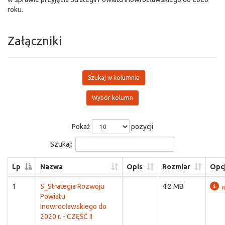
roku.
Załączniki
Szukaj w kolumnie
Wybór kolumn
Pokaż
pozycji
Szukaj:
Lp
Nazwa
Opis
Rozmiar
Opc
1
5_Strategia Rozwoju
4.2 MB
m
Powiatu
Inowrocławskiego do
2020 r. - CZĘŚĆ II