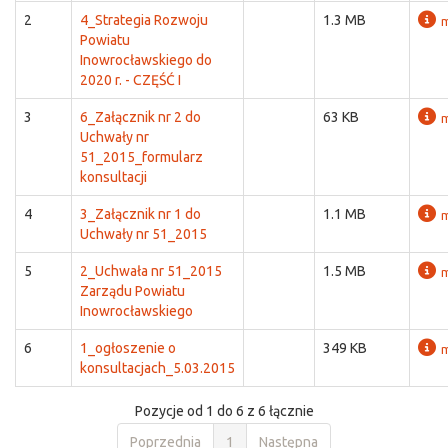
2
4_Strategia Rozwoju
1.3 MB
m
Powiatu
Inowrocławskiego do
2020 r. - CZĘŚĆ I
3
6_Załącznik nr 2 do
63 KB
m
Uchwały nr
51_2015_formularz
konsultacji
4
3_Załącznik nr 1 do
1.1 MB
m
Uchwały nr 51_2015
5
2_Uchwała nr 51_2015
1.5 MB
m
Zarządu Powiatu
Inowrocławskiego
6
1_ogłoszenie o
349 KB
m
konsultacjach_5.03.2015
Pozycje od 1 do 6 z 6 łącznie
Poprzednia
1
Następna