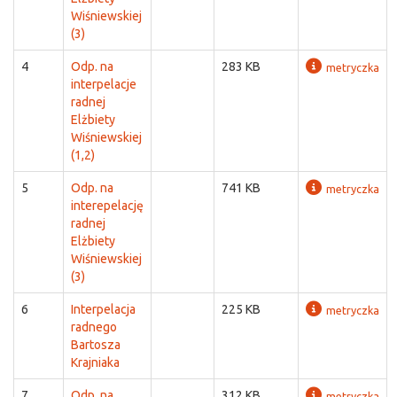
Wiśniewskiej
(3)
4
Odp. na
283 KB
metryczka
interpelacje
radnej
Elżbiety
Wiśniewskiej
(1,2)
5
Odp. na
741 KB
metryczka
interepelację
radnej
Elżbiety
Wiśniewskiej
(3)
6
Interpelacja
225 KB
metryczka
radnego
Bartosza
Krajniaka
7
Odp. na
312 KB
metryczka