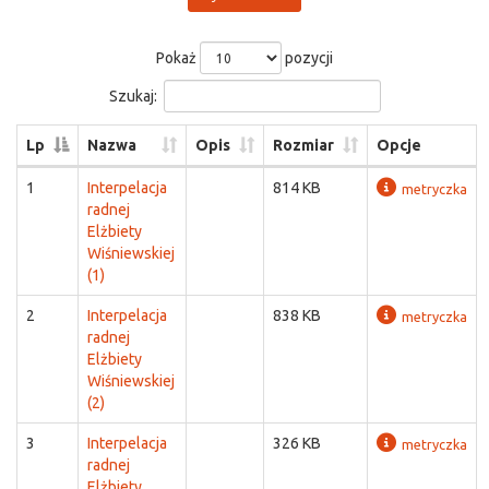
Pokaż
pozycji
Szukaj:
Lp
Nazwa
Opis
Rozmiar
Opcje
1
Interpelacja
814 KB
metryczka
radnej
Elżbiety
Wiśniewskiej
(1)
2
Interpelacja
838 KB
metryczka
radnej
Elżbiety
Wiśniewskiej
(2)
3
Interpelacja
326 KB
metryczka
radnej
Elżbiety