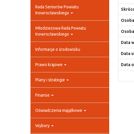
Rada Seniorów Powiatu
Skróco
Inowrocławskiego
Osoba,
Młodzieżowa Rada Powiatu
Osoba,
Inowrocławskiego
Data w
Informacje o środowisku
Data u
Prawo krajowe
Data o
Plany i strategie
Finanse
Oświadczenia majątkowe
Wybory