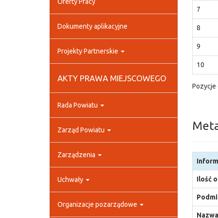
Oferty Pracy
7
Dokumenty aplikacyjne
8
9
Projekty Partnerskie
10
AKTY PRAWA MIEJSCOWEGO
Pozycje 
Rada Powiatu
Met
Zarząd Powiatu
Zarządzenia
Inform
Ilość 
Uchwały
Podmio
Organizacje pozarządowe
Nazwa