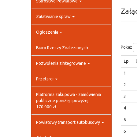
Starostwo Powiatowe
Załą
Załatwianie spraw
Ogłoszenia
Pokaż
Biuro Rzeczy Znalezionych
Lp
Pozwolenia zintegrowane
1
Przetargi
2
Platforma zakupowa - zamówienia
3
publiczne poniżej i powyżej
170 000 zł
4
5
Powiatowy transport autobusowy
6