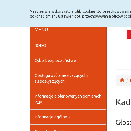
Strona główna
Deklaracja dostępności
Szybk
Nasz serwis wykorzystuje pliki cookies do przechowywani
dokonać zmiany ustawień dot. przechowywania plików cook
MENU
RODO
Cyberbezpieczeństwo
Obsługa osób niesłyszących i
słabosłyszących
Informacje o planowanych pomiarach
Kad
PEM
Informacje ogólne
Głos