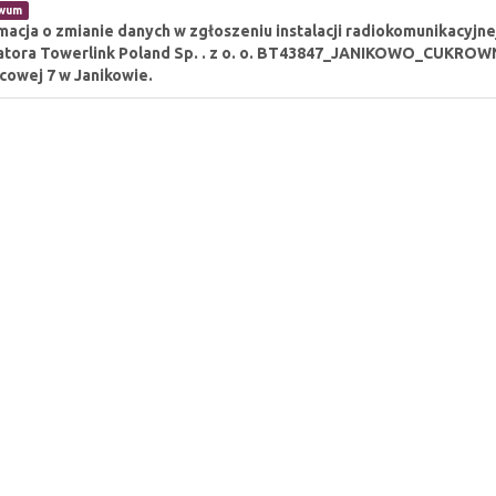
iwum
macja o zmianie danych w zgłoszeniu instalacji radiokomunikacyjne
tora Towerlink Poland Sp. . z o. o. BT43847_JANIKOWO_CUKROWNIA
owej 7 w Janikowie.