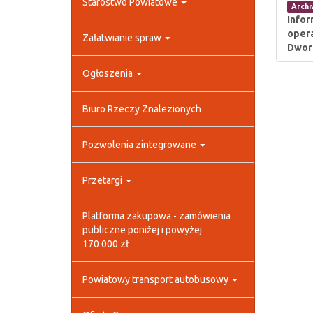
Starostwo Powiatowe
Arch
Infor
opera
Załatwianie spraw
Dworc
Ogłoszenia
Biuro Rzeczy Znalezionych
Pozwolenia zintegrowane
Przetargi
Platforma zakupowa - zamówienia
publiczne poniżej i powyżej
170 000 zł
Powiatowy transport autobusowy