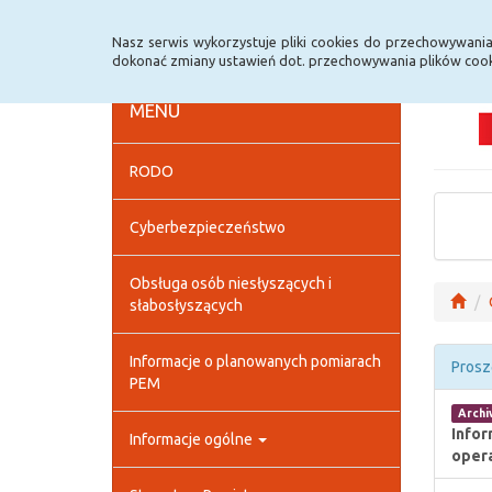
Strona główna
Deklaracja dostępności
Szybk
Nasz serwis wykorzystuje pliki cookies do przechowywani
dokonać zmiany ustawień dot. przechowywania plików cook
MENU
RODO
Cyberbezpieczeństwo
Obsługa osób niesłyszących i
słabosłyszących
Informacje o planowanych pomiarach
Prosz
PEM
Arch
Infor
Informacje ogólne
oper