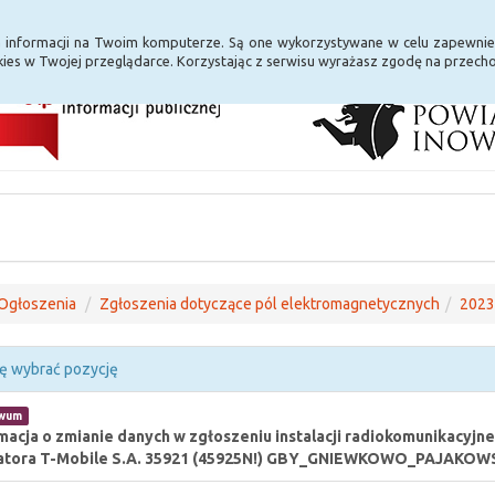
i Internet
E-usługi
a informacji na Twoim komputerze. Są one wykorzystywane w celu zapewnie
ies w Twojej przeglądarce. Korzystając z serwisu wyrażasz zgodę na przec
Ogłoszenia
Zgłoszenia dotyczące pól elektromagnetycznych
2023
ę wybrać pozycję
iwum
macja o zmianie danych w zgłoszeniu instalacji radiokomunikacyjne,
atora T-Mobile S.A. 35921 (45925N!) GBY_GNIEWKOWO_PAJAKOW