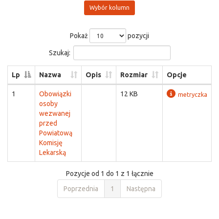
Wybór kolumn
Pokaż
pozycji
Szukaj:
Lp
Nazwa
Opis
Rozmiar
Opcje
1
Obowiązki
12 KB
metryczka
osoby
wezwanej
przed
Powiatową
Komisję
Lekarską
Pozycje od 1 do 1 z 1 łącznie
Poprzednia
1
Następna