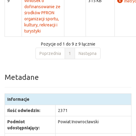
9
Wniosek o
315 KB
metry
dofinansowanie ze
środków PFRON
organizacji sportu,
kultury, rekreacji i
turystyki
Pozycje od 1 do 9 z 9 łącznie
Poprzednia
1
Następna
Metadane
Informacje
Ilość odwiedzin:
2371
Podmiot
Powiat Inowrocławski
udostępniający: