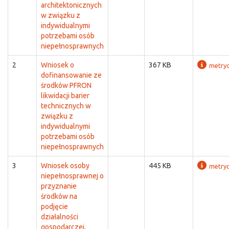
architektonicznych
w związku z
indywidualnymi
potrzebami osób
niepełnosprawnych
2
Wniosek o
367 KB
metry
dofinansowanie ze
środków PFRON
likwidacji barier
technicznych w
związku z
indywidualnymi
potrzebami osób
niepełnosprawnych
3
Wniosek osoby
445 KB
metry
niepełnosprawnej o
przyznanie
środków na
podjęcie
działalności
gospodarczej,