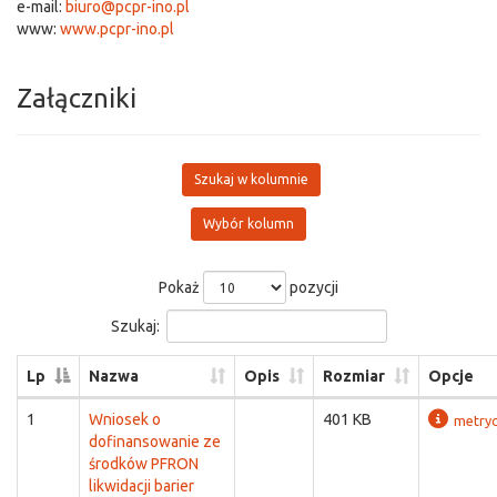
e-mail:
biuro@pcpr-ino.pl
www:
www.pcpr-ino.pl
Załączniki
Szukaj w kolumnie
Wybór kolumn
Pokaż
pozycji
Szukaj:
Lp
Nazwa
Opis
Rozmiar
Opcje
1
Wniosek o
401 KB
metry
dofinansowanie ze
środków PFRON
likwidacji barier