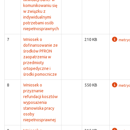
komunikowaniu się
w związku z
indywidualnymi
potrzebami osób
niepełnosprawnych
7
Wniosek o
210 KB
metry
dofinansowanie ze
środków PFRON
zaopatrzenia w
przedmioty
ortopedyczne i
środki pomocnicze
8
Wniosek o
550 KB
metry
przyznanie
refundacji kosztów
wyposażenia
stanowiska pracy
osoby
niepełnosprawnej