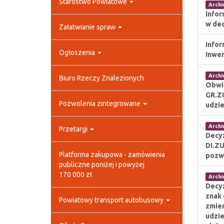
Starostwo Powiatowe
Arch
Infor
w dec
Załatwianie spraw
Infor
Ogłoszenia
Inwen
Arch
Biuro Rzeczy Znalezionych
Obwi
GR.ZU
Pozwolenia zintegrowane
udzi
Arch
Przetargi
Decy
DI.ZU
Platforma zakupowa - zamówienia
pozw
publiczne poniżej i powyżej
170 000 zł
Arch
Decy
znak 
Powiatowy transport autobusowy
zmien
udzie