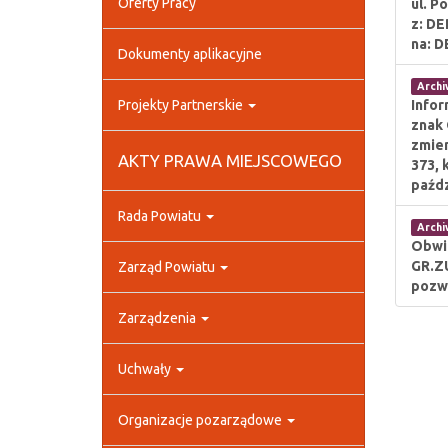
Oferty Pracy
ul. P
z: DE
na: D
Dokumenty aplikacyjne
Arch
Projekty Partnerskie
Infor
znak 
zmien
AKTY PRAWA MIEJSCOWEGO
373, 
paźdz
Rada Powiatu
Arch
Obwi
GR.ZU
Zarząd Powiatu
pozwo
Zarządzenia
Uchwały
Organizacje pozarządowe