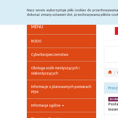
Strona główna
Deklaracja dostępności
Szybk
Nasz serwis wykorzystuje pliki cookies do przechowywani
dokonać zmiany ustawień dot. przechowywania plików cook
MENU
RODO
Cyberbezpieczeństwo
Obsługa osób niesłyszących i
słabosłyszących
Informacje o planowanych pomiarach
Prosz
PEM
Arch
Posta
Informacje ogólne
Inowr