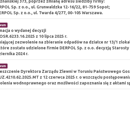
oznańskiej 373, poprzez zmianę adresu siedziby firmy:
RPOL Sp. z o.o., ul. Grunwaldzka 12-16/22, 81-759 Sopot;
ERPOL Sp. z o.o., ul. Twarda 4/277, 00-105 Warszawa.
iwum
macja o wydanej decyzji
OSR.6233.16.2025 z 10 lipca 2025 r.
iającej zezwolenie na zbieranie odpadów na działce nr 13/1 zloka
które zostało udzielone firmie DERPOL Sp. z o.o. decyzją Starost
iernika 2024 r.
iwum
eszczenie Dyrektora Zarządu Zlewni w Toruniu Państwowego Go
Z.4210.62.2025.MT z 12 czerwca 2025 r. o wszczęciu postępowania
lenia wodnoprawnego oraz możliwości zapoznania się z aktami s