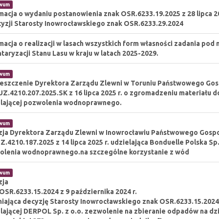
iwum
macja o wydaniu postanowienia znak OSR.6233.19.2025 z 28 lipca 2
yzji Starosty Inowrocławskiego znak OSR.6233.29.2024
macja o realizacji w lasach wszystkich form własności zadania p
taryzacji Stanu Lasu w kraju w latach 2025-2029.
iwum
eszczenie Dyrektora Zarządu Zlewni w Toruniu Państwowego Go
Z.4210.207.2025.SK z 16 lipca 2025 r. o zgromadzeniu materiału
elającej pozwolenia wodnoprawnego.
iwum
zja Dyrektora Zarządu Zlewni w Inowrocławiu Państwowego Gosp
Z.4210.187.2025 z 14 lipca 2025 r. udzielająca Bonduelle Polska S
olenia wodnoprawnego.na szczególne korzystanie z wód
iwum
zja
OSR.6233.15.2024 z 9 października 2024 r.
iająca decyzję Starosty Inowrocławskiego znak OSR.6233.15.2024 z
lającej DERPOL Sp. z o.o. zezwolenie na zbieranie odpadów na dzi