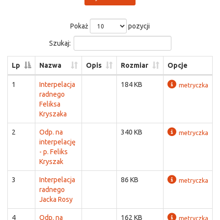
Pokaż
pozycji
Szukaj:
Lp
Nazwa
Opis
Rozmiar
Opcje
1
Interpelacja
184 KB
metryczka
radnego
Feliksa
Kryszaka
2
Odp. na
340 KB
metryczka
interpelację
- p. Feliks
Kryszak
3
Interpelacja
86 KB
metryczka
radnego
Jacka Rosy
4
Odp. na
162 KB
metryczka