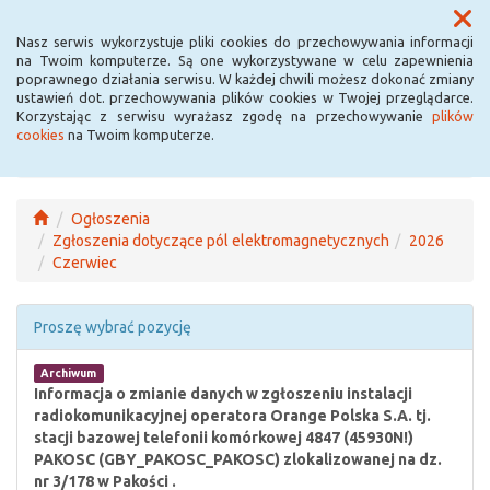
Menu
Nasz serwis wykorzystuje pliki cookies do przechowywania informacji
na Twoim komputerze. Są one wykorzystywane w celu zapewnienia
poprawnego działania serwisu. W każdej chwili możesz dokonać zmiany
ustawień dot. przechowywania plików cookies w Twojej przeglądarce.
Korzystając z serwisu wyrażasz zgodę na przechowywanie
plików
cookies
na Twoim komputerze.
Ogłoszenia
Zgłoszenia dotyczące pól elektromagnetycznych
2026
Czerwiec
Proszę wybrać pozycję
Archiwum
Informacja o zmianie danych w zgłoszeniu instalacji
radiokomunikacyjnej operatora Orange Polska S.A. tj.
stacji bazowej telefonii komórkowej 4847 (45930N!)
PAKOSC (GBY_PAKOSC_PAKOSC) zlokalizowanej na dz.
nr 3/178 w Pakości .