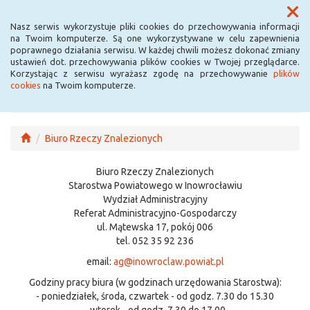
Menu
Nasz serwis wykorzystuje pliki cookies do przechowywania informacji
na Twoim komputerze. Są one wykorzystywane w celu zapewnienia
poprawnego działania serwisu. W każdej chwili możesz dokonać zmiany
ustawień dot. przechowywania plików cookies w Twojej przeglądarce.
Korzystając z serwisu wyrażasz zgodę na przechowywanie
plików
cookies
na Twoim komputerze.
Biuro Rzeczy Znalezionych
Biuro Rzeczy Znalezionych
Starostwa Powiatowego w Inowrocławiu
Wydział Administracyjny
Referat Administracyjno-Gospodarczy
ul. Mątewska 17, pokój 006
tel. 052 35 92 236
email:
ag@inowroclaw.powiat.pl
Godziny pracy biura (w godzinach urzędowania Starostwa):
- poniedziałek, środa, czwartek - od godz. 7.30 do 15.30