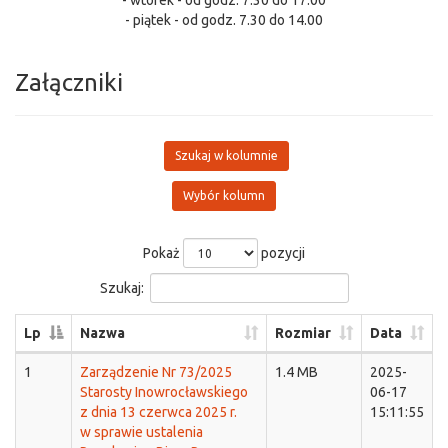
- wtorek - od godz. 7.30 do 17.00
- piątek - od godz. 7.30 do 14.00
Załączniki
Szukaj w kolumnie
Wybór kolumn
Pokaż
pozycji
Szukaj:
Lp
Nazwa
Rozmiar
Data
1
Zarządzenie Nr 73/2025
1.4 MB
2025-
Starosty Inowrocławskiego
06-17
z dnia 13 czerwca 2025 r.
15:11:55
w sprawie ustalenia