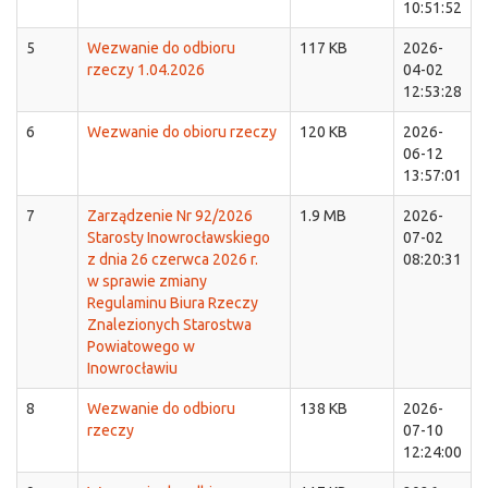
10:51:52
5
Wezwanie do odbioru
117 KB
2026-
rzeczy 1.04.2026
04-02
12:53:28
6
Wezwanie do obioru rzeczy
120 KB
2026-
06-12
13:57:01
7
Zarządzenie Nr 92/2026
1.9 MB
2026-
Starosty Inowrocławskiego
07-02
z dnia 26 czerwca 2026 r.
08:20:31
w sprawie zmiany
Regulaminu Biura Rzeczy
Znalezionych Starostwa
Powiatowego w
Inowrocławiu
8
Wezwanie do odbioru
138 KB
2026-
rzeczy
07-10
12:24:00