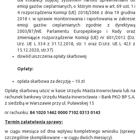
dla instalacji objętej systemem handlu uprawnieniami do
emisji gazów cieplarnianych, o którym mowa w art. 69 ust. 1 i
4 rozporządzenia Komisji (UE) 2018/2066 z dnia 19 grudnia
2018 r. w sprawie monitorowania i raportowania w zakresie
emisji gazów cieplarnianych zgodnie z dyrektywą
2003/87/WE Parlamentu Europejskiego i Rady oraz
zmieniające rozporządzenie Komisji (UE) nr 601/2012 (Dz.
Urz. UE L 334 z 31.12.2018, str. 1 oraz D.Urz. UE L 423 z
15.12.2020, str.37)
dowód uiszczenia opłaty skarbowej
Opłaty:
opłata skarbowa za decyzję – 10 zł
Opłatę skarbową uiścić w kasie Urzędu Miasta Inowrocławia lub na
rachunek bankowy Urzędu Miasta Inowrocławia – Bank PKO BP S.A.
z siedzibą w Warszawie przy ul. Puławskiej 15
nr rachunku:
84 1020 1462 0000 7102 0313 0143
Termin załatwienia sprawy:
w ciągu miesiąca od dnia wpływu kompletnego wniosku (sprawy
szczególnie skomplikowane – w ciągu dwóch miesięcy).