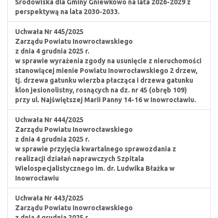
Środowiska dla Gminy Gniewkowo na lata 2026-2029 z
perspektywą na lata 2030-2033.
Uchwała Nr 445/2025
Zarządu Powiatu Inowrocławskiego
z dnia 4 grudnia 2025 r.
w sprawie wyrażenia zgody na usunięcie z nieruchomości
stanowiącej mienie Powiatu Inowrocławskiego 2 drzew,
tj. drzewa gatunku wierzba płacząca i drzewa gatunku
klon jesionolistny, rosnących na dz. nr 45 (obręb 109)
przy ul. Najświętszej Marii Panny 14-16 w Inowrocławiu.
Uchwała Nr 444/2025
Zarządu Powiatu Inowrocławskiego
z dnia 4 grudnia 2025 r.
w sprawie przyjęcia kwartalnego sprawozdania z
realizacji działań naprawczych Szpitala
Wielospecjalistycznego im. dr. Ludwika Błażka w
Inowrocławiu
Uchwała Nr 443/2025
Zarządu Powiatu Inowrocławskiego
z dnia 4 grudnia 2025 r.