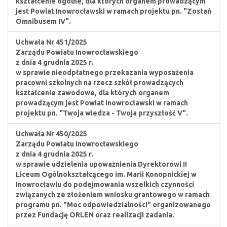
kształcenie ogólne, dla których organem prowadzącym
jest Powiat Inowrocławski w ramach projektu pn. "Zostań
Omnibusem IV".
Uchwała Nr 451/2025
Zarządu Powiatu Inowrocławskiego
z dnia 4 grudnia 2025 r.
w sprawie nieodpłatnego przekazania wyposażenia
pracowni szkolnych na rzecz szkół prowadzących
kształcenie zawodowe, dla których organem
prowadzącym jest Powiat Inowrocławski w ramach
projektu pn. "Twoja wiedza - Twoja przyszłość V".
Uchwała Nr 450/2025
Zarządu Powiatu Inowrocławskiego
z dnia 4 grudnia 2025 r.
w sprawie udzielenia upoważnienia Dyrektorowi II
Liceum Ogólnokształcącego im. Marii Konopnickiej w
Inowrocławiu do podejmowania wszelkich czynności
związanych ze złożeniem wniosku grantowego w ramach
programu pn. "Moc odpowiedzialności" organizowanego
przez Fundację ORLEN oraz realizacji zadania.