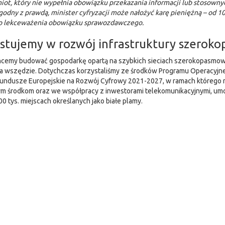
ot, który nie wypełnia obowiązku przekazania informacji lub stosowny
godny z prawdą, minister cyfryzacji może nałożyć karę pieniężną – od 1
o lekceważenia obowiązku sprawozdawczego.
stujemy w rozwój infrastruktury szerok
hcemy budować gospodarkę opartą na szybkich sieciach szerokopasmowy
 wszędzie. Dotychczas korzystaliśmy ze środków Programu Operacyjneg
undusze Europejskie na Rozwój Cyfrowy 2021-2027, w ramach którego n
ym środkom oraz we współpracy z inwestorami telekomunikacyjnymi, um
0 tys. miejscach określanych jako białe plamy.