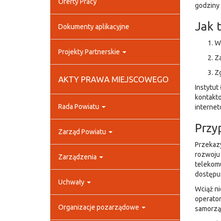
Oferty Pracy
godziny 
Jak t
Dokumenty aplikacyjne
W
Projekty Partnerskie
Za
Zg
AKTY PRAWA MIEJSCOWEGO
Instytut
kontakto
Rada Powiatu
internet
Przy
Zarząd Powiatu
Przekazy
rozwoju 
Zarządzenia
telekomu
dostępu 
Uchwały
Wciąż n
operator
Organizacje pozarządowe
samorząd