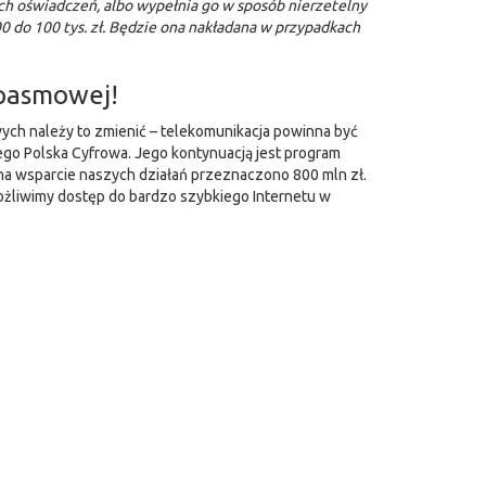
ch oświadczeń, albo wypełnia go w sposób nierzetelny
00 do 100 tys. zł. Będzie ona nakładana w przypadkach
opasmowej!
ch należy to zmienić – telekomunikacja powinna być
o Polska Cyfrowa. Jego kontynuacją jest program
a wsparcie naszych działań przeznaczono 800 mln zł.
ożliwimy dostęp do bardzo szybkiego Internetu w