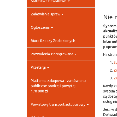
Starostwo Powiatowe
Załatwianie spraw
Nie 
System 
Ogłoszenia
aktuali
punktów
Biuro Rzeczy Znalezionych
Interne
poprawn
Pozwolenia zintegrowane
Na stron
S
Przetargi
Zg
Zg
Platforma zakupowa - zamówienia
publiczne poniżej i powyżej
Każdy z 
170 000 zł
system 
są dostę
usług n
Powiatowy transport autobusowy
Jeśli w 
Doświadc