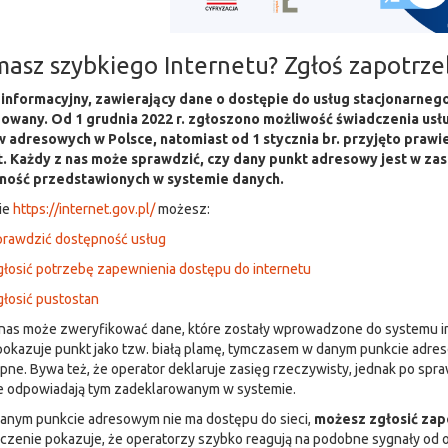
masz szybkiego Internetu? Zgłoś zapotrze
informacyjny, zawierający dane o dostępie do usług stacjonarne
zowany. Od 1 grudnia 2022 r. zgłoszono możliwość świadczenia usłu
 adresowych w Polsce, natomiast od 1 stycznia br. przyjęto praw
t. Każdy z nas może sprawdzić, czy dany punkt adresowy jest w z
ość przedstawionych w systemie danych.
ie
https://internet.gov.pl/
możesz:
prawdzić dostępność usług
łosić potrzebę zapewnienia dostępu do internetu
łosić pustostan
nas może zweryfikować dane, które zostały wprowadzone do systemu inf
pokazuje punkt jako tzw. białą plamę, tymczasem w danym punkcie adr
pne. Bywa też, że operator deklaruje zasięg rzeczywisty, jednak po spr
ie odpowiadają tym zadeklarowanym w systemie.
danym punkcie adresowym nie ma dostępu do sieci,
możesz zgłosić zap
zenie pokazuje, że operatorzy szybko reagują na podobne sygnały od o