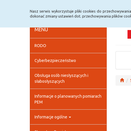
Strona główna
Deklaracja dostępności
Szybk
Nasz serwis wykorzystuje pliki cookies do przechowywani
dokonać zmiany ustawień dot. przechowywania plików cook
MENU
RODO
Cyberbezpieczeństwo
Obsługa osób niesłyszących i
słabosłyszących
Informacje o planowanych pomiarach
PEM
Informacje ogólne