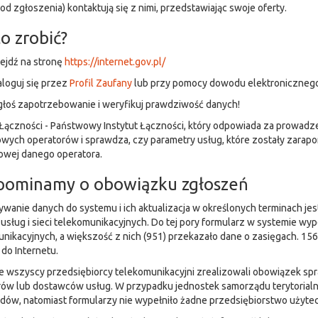
od zgłoszenia) kontaktują się z nimi, przedstawiając swoje oferty.
o zrobić?
ejdź na stronę
https://internet.gov.pl/
loguj się przez
Profil Zaufany
lub przy pomocy dowodu elektronicznego
łoś zapotrzebowanie i weryfikuj prawdziwość danych!
 Łączności - Państwowy Instytut Łączności, który odpowiada za prowadz
wych operatorów i sprawdza, czy parametry usług, które zostały zarapor
owej danego operatora.
pominamy o obowiązku zgłoszeń
wanie danych do systemu i ich aktualizacja w określonych terminach je
usług i sieci telekomunikacyjnych. Do tej pory formularz w systemie wy
nikacyjnych, a większość z nich (951) przekazało dane o zasięgach. 15
do Internetu.
ie wszyscy przedsiębiorcy telekomunikacyjni zrealizowali obowiązek 
ów lub dostawców usług. W przypadku jednostek samorządu terytorialn
ów, natomiast formularzy nie wypełniło żadne przedsiębiorstwo użytec