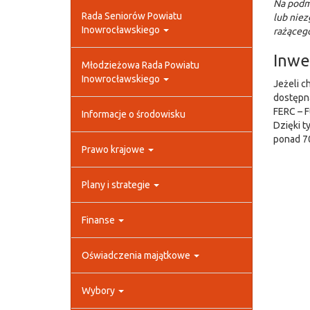
Na podmi
Rada Seniorów Powiatu
lub niez
Inowrocławskiego
rażąceg
Inwe
Młodzieżowa Rada Powiatu
Inowrocławskiego
Jeżeli c
dostępna
FERC – F
Informacje o środowisku
Dzięki t
ponad 70
Prawo krajowe
Plany i strategie
Finanse
Oświadczenia majątkowe
Wybory