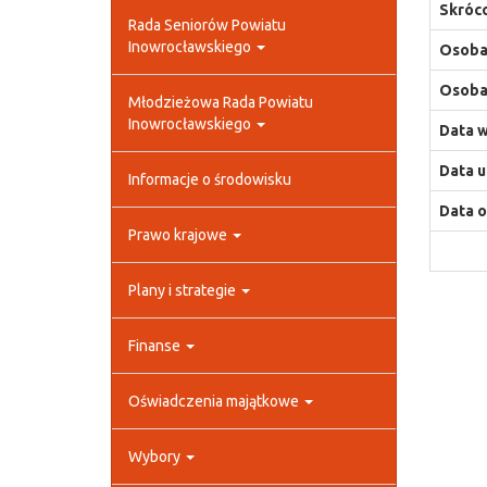
Skróco
Rada Seniorów Powiatu
Inowrocławskiego
Osoba,
Osoba,
Młodzieżowa Rada Powiatu
Inowrocławskiego
Data w
Data u
Informacje o środowisku
Data o
Prawo krajowe
Plany i strategie
Finanse
Oświadczenia majątkowe
Wybory