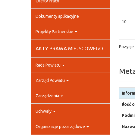
Oferty Pracy
Dokumenty aplikacyjne
10
Projekty Partnerskie
Pozycje 
AKTY PRAWA MIEJSCOWEGO
Rada Powiatu
Met
Zarząd Powiatu
Inform
Zarządzenia
Ilość 
Uchwały
Podmio
Organizacje pozarządowe
Nazwa