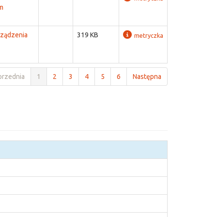
m
rządzenia
319 KB
metryczka
przednia
1
2
3
4
5
6
Następna