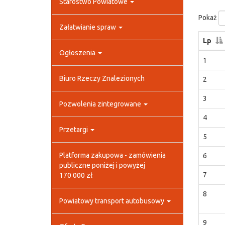
Starostwo Powiatowe
Pokaż
Załatwianie spraw
Lp
Ogłoszenia
1
Biuro Rzeczy Znalezionych
2
3
Pozwolenia zintegrowane
4
Przetargi
5
Platforma zakupowa - zamówienia
6
publiczne poniżej i powyżej
7
170 000 zł
8
Powiatowy transport autobusowy
9