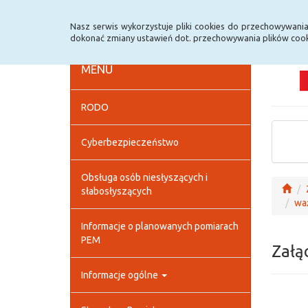
Strona główna
Deklaracja dostępności
Szybk
Nasz serwis wykorzystuje pliki cookies do przechowywani
dokonać zmiany ustawień dot. przechowywania plików cook
MENU
RODO
Cyberbezpieczeństwo
Obsługa osób niesłyszących i
słabosłyszących
wa
Informacje o planowanych pomiarach
PEM
Załą
Informacje ogólne