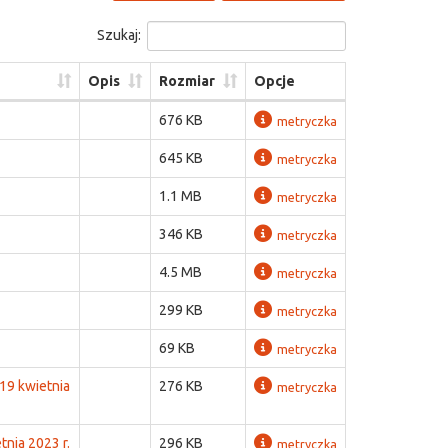
Szukaj:
Opis
Rozmiar
Opcje
676 KB
metryczka
645 KB
metryczka
1.1 MB
metryczka
346 KB
metryczka
4.5 MB
metryczka
299 KB
metryczka
69 KB
metryczka
19 kwietnia
276 KB
metryczka
nia 2023 r.
296 KB
metryczka