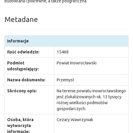
budowlana i pokrewne, a także poligraficzna.
Metadane
Informacje
Ilość odwiedzin:
15468
Podmiot
Powiat Inowrocławski
udostępniający:
Nazwa dokumentu:
Przemysł
Skrócony opis:
Na terenie powiatu inowrocławskiego
jest zlokalizowanych ok. 13 tysięcy
różnej wielkości podmiotów
gospodarczych.
Osoba, która
Cezary Wawrzyniak
wytworzyła
informację: