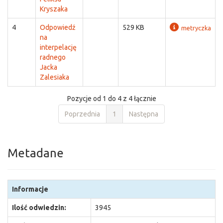
Kryszaka
4
Odpowiedź
529 KB
metryczka
na
interpelację
radnego
Jacka
Zalesiaka
Pozycje od 1 do 4 z 4 łącznie
Poprzednia
1
Następna
Metadane
Informacje
Ilość odwiedzin:
3945