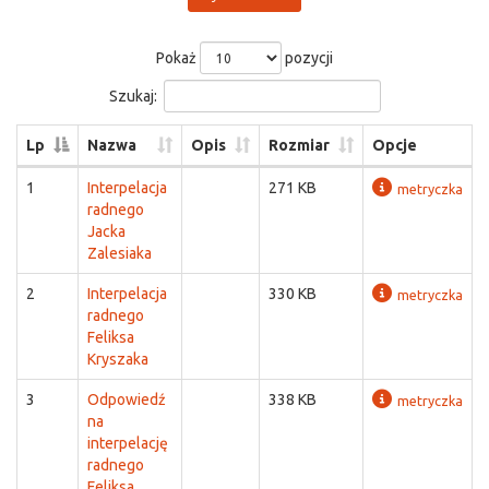
Pokaż
pozycji
Szukaj:
Lp
Nazwa
Opis
Rozmiar
Opcje
1
Interpelacja
271 KB
metryczka
radnego
Jacka
Zalesiaka
2
Interpelacja
330 KB
metryczka
radnego
Feliksa
Kryszaka
3
Odpowiedź
338 KB
metryczka
na
interpelację
radnego
Feliksa