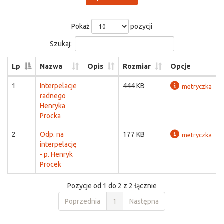
Pokaż
pozycji
Szukaj:
Lp
Nazwa
Opis
Rozmiar
Opcje
1
Interpelacje
444 KB
metryczka
radnego
Henryka
Procka
2
Odp. na
177 KB
metryczka
interpelację
- p. Henryk
Procek
Pozycje od 1 do 2 z 2 łącznie
Poprzednia
1
Następna