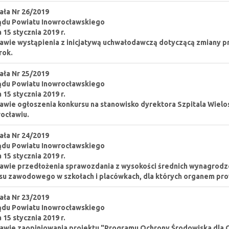
ła Nr 26/2019
ądu Powiatu Inowrocławskiego
a 15 stycznia 2019 r.
awie wystąpienia z inicjatywą uchwałodawczą dotyczącą zmiany p
rok.
ła Nr 25/2019
ądu Powiatu Inowrocławskiego
a 15 stycznia 2019 r.
awie ogłoszenia konkursu na stanowisko dyrektora Szpitala Wielos
ocławiu.
ła Nr 24/2019
ądu Powiatu Inowrocławskiego
a 15 stycznia 2019 r.
awie przedłożenia sprawozdania z wysokości średnich wynagrodze
u zawodowego w szkołach i placówkach, dla których organem pro
ła Nr 23/2019
ądu Powiatu Inowrocławskiego
a 15 stycznia 2019 r.
awie zaopiniowania projektu "Programu Ochrony Środowiska dla G