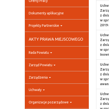
Oferty Pracy
Uchwa
Zarz
Dokumenty aplikacyjne
z dni
w spr
2019 
Projekty Partnerskie
Uchwa
AKTY PRAWA MIEJSCOWEGO
Zarz
z dni
w spr
Rada Powiatu
Inowr
Uchwa
Zarząd Powiatu
Zarz
z dni
Zarządzenia
w spr
awans
Uchwały
Uchwa
Zarz
Organizacje pozarządowe
z dni
w spr