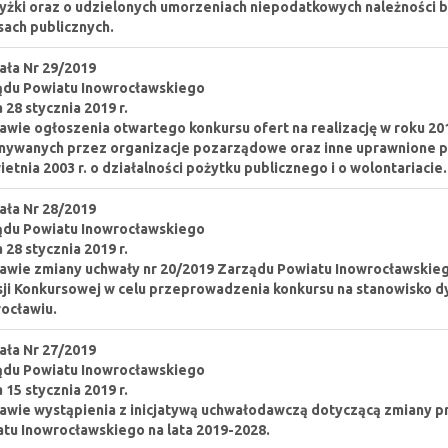
żki oraz o udzielonych umorzeniach niepodatkowych należności b
sach publicznych.
ła Nr 29/2019
ądu Powiatu Inowrocławskiego
a 28 stycznia 2019 r.
awie ogłoszenia otwartego konkursu ofert na realizację w roku 2
ywanych przez organizacje pozarządowe oraz inne uprawnione podm
ietnia 2003 r. o działalności pożytku publicznego i o wolontariacie.
ła Nr 28/2019
ądu Powiatu Inowrocławskiego
a 28 stycznia 2019 r.
awie zmiany uchwały nr 20/2019 Zarządu Powiatu Inowrocławskiego 
ji Konkursowej w celu przeprowadzenia konkursu na stanowisko 
ocławiu.
ła Nr 27/2019
ądu Powiatu Inowrocławskiego
a 15 stycznia 2019 r.
awie wystąpienia z inicjatywą uchwałodawczą dotyczącą zmiany p
tu Inowrocławskiego na lata 2019-2028.