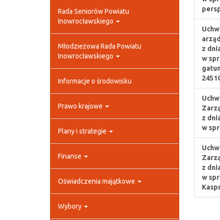
persp
Rada Seniorów Powiatu
Inowrocławskiego
Uchwa
arząd
Młodzieżowa Rada Powiatu
z dni
Inowrocławskiego
w spr
gatun
2451C
Informacje o środowisku
Uchwa
Prawo krajowe
Zarz
z dni
w spr
Plany i strategie
Uchwa
Finanse
Zarz
z dni
w spr
Oświadczenia majątkowe
Kaspr
Wybory