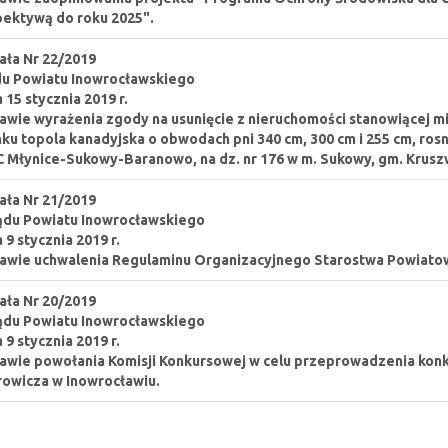
ektywą do roku 2025".
ła Nr 22/2019
u Powiatu Inowrocławskiego
a 15 stycznia 2019 r.
awie wyrażenia zgody na usunięcie z nieruchomości stanowiącej m
ku topola kanadyjska o obwodach pni 340 cm, 300 cm i 255 cm, ro
 Młynice-Sukowy-Baranowo, na dz. nr 176 w m. Sukowy, gm. Krusz
ła Nr 21/2019
ądu Powiatu Inowrocławskiego
a 9 stycznia 2019 r.
awie uchwalenia Regulaminu Organizacyjnego Starostwa Powiato
ła Nr 20/2019
ądu Powiatu Inowrocławskiego
a 9 stycznia 2019 r.
awie powołania Komisji Konkursowej w celu przeprowadzenia konk
owicza w Inowrocławiu.