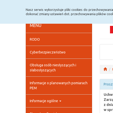
Strona główna
Deklaracja dostępności
Szybk
Nasz serwis wykorzystuje pliki cookies do przechowywani
dokonać zmiany ustawień dot. przechowywania plików cook
MENU
RODO
Cyberbezpieczeństwo
Obsługa osób niesłyszących i
słabosłyszących
Informacje o planowanych pomiarach
Prosz
PEM
Uchwa
Zarz
Informacje ogólne
z dni
w spr