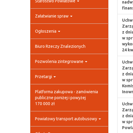
Starostwo Powiatowe
nadwy
finan
Załatwianie spraw
Uchwa
Zarz
Ogłoszenia
z dni
w spr
wykon
Biuro Rzeczy Znalezionych
24 kw
Pozwolenia zintegrowane
Uchwa
Zarz
z dni
Przetargi
w spr
Komis
Platforma zakupowa - zamówienia
Inowr
publiczne poniżej i powyżej
170 000 zł
Uchwa
Zarz
z dni
Powiatowy transport autobusowy
w spr
Powia