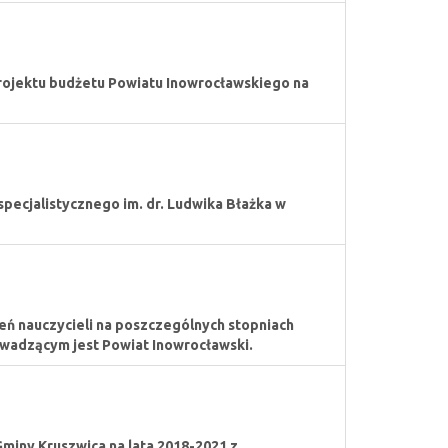
rojektu budżetu Powiatu Inowrocławskiego na
pecjalistycznego im. dr. Ludwika Błażka w
ń nauczycieli na poszczególnych stopniach
wadzącym jest Powiat Inowrocławski.
miny Kruszwica na lata 2018-2021 z