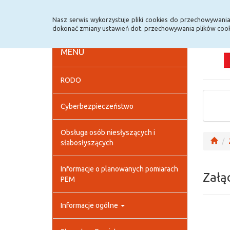
Strona główna
Deklaracja dostępności
Szybk
Nasz serwis wykorzystuje pliki cookies do przechowywani
dokonać zmiany ustawień dot. przechowywania plików cook
MENU
RODO
Cyberbezpieczeństwo
Obsługa osób niesłyszących i
słabosłyszących
Informacje o planowanych pomiarach
Załą
PEM
Informacje ogólne