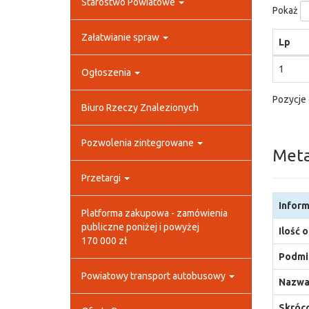
Starostwo Powiatowe
Pokaż
Załatwianie spraw
Lp
1
Ogłoszenia
Pozycje 
Biuro Rzeczy Znalezionych
Pozwolenia zintegrowane
Met
Przetargi
Inform
Platforma zakupowa - zamówienia
publiczne poniżej i powyżej
Ilość 
170 000 zł
Podmio
Powiatowy transport autobusowy
Nazwa
Skróco