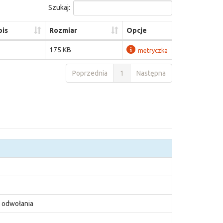
Szukaj:
is
Rozmiar
Opcje
175 KB
metryczka
Poprzednia
1
Następna
 odwołania