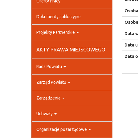
Oferty Pracy
Osoba,
Dokumenty aplikacyjne
Osoba,
Projekty Partnerskie
Data w
Data u
AKTY PRAWA MIEJSCOWEGO
Data o
Rada Powiatu
Zarząd Powiatu
Zarządzenia
Uchwały
Organizacje pozarządowe