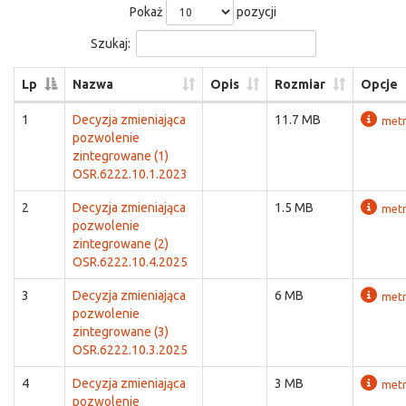
Pokaż
pozycji
Szukaj:
Lp
Nazwa
Opis
Rozmiar
Opcje
1
Decyzja zmieniająca
11.7 MB
metr
pozwolenie
zintegrowane (1)
OSR.6222.10.1.2023
2
Decyzja zmieniająca
1.5 MB
metr
pozwolenie
zintegrowane (2)
OSR.6222.10.4.2025
3
Decyzja zmieniająca
6 MB
metr
pozwolenie
zintegrowane (3)
OSR.6222.10.3.2025
4
Decyzja zmieniająca
3 MB
metr
pozwolenie