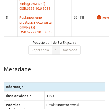
zintegrowane (4)
OSR.6222.10.6.2025
5
Postanowienie
664 KB
metr
prostujące oczywistą
omyłkę (5)
OSR.62222.10.3.2025
Pozycje od 1 do 5 z 5 łącznie
Poprzednia
1
Następna
Metadane
Informacje
Ilość odwiedzin:
1493
Podmiot
Powiat Inowrocławski