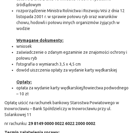
śródlądowym
rozporządzenie Ministra Rolnictwa i Rozwoju Wsi z dnia 12
listopada 2001 r. w sprawie połowu ryb oraz warunków
chowu, hodowli i połowu innych organizmów żyjących w
wodzie
Wymagane dokumenty:
wniosek
zaświadczenie o zdanym egzaminie ze znajomości ochrony i
połowu ryb
fotografia o wymiarach 3,5 x 4,5 cm
dowód uiszczenia opłaty za wydanie karty wędkarskiej
Opłaty:
opłata za wydanie karty wędkarskiej/łowiectwa podwodnego
– 10 zł
Opłatę uiścić na rachunek bankowy Starostwa Powiatowego w
Inowrocławiu – Bank Spółdzielczy w Inowrocławiu przy ul.
Solankowej 11
nr rachunku:
29 8149 0000 0022 6022 2000 0002
Termin załatwienia sprawy: