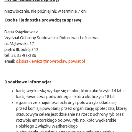
niezwłocznie, nie później niż w terminie 7 dni.
Osoba i jednostka prowadząca sprawę:
Daria Książkiewicz
Wydział Ochrony Środowiska, Rolnictwa i Leśnictwa
ul. Mątewska 17
piętro III, pokój 312
tel. 52 35-92-286
email:
d.ksiazkiewicz@inowroclaw.powiat.pl
Dodatkowe informacje:
kartę wędkarską wydaje się osobie, która ukończyła 14 lat, a
kartę łowiectwa podwodnego – która ukończyła 18 lat
egzamin ze znajomości ochrony i połowu ryb składa się
przed komisją powołaną przez organizację społeczna, której
statutowym celem jest działanie na rzecz ochrony ryb oraz
rozwoju amatorskiego połowu ryb, np. koło wędkarskie
Polskiego Związku Wędkarskiego