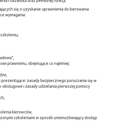
ia i nazwiska oraz pełnionej funkcji.
jących się o uzyskanie uprawnienia do kierowania
ące wymagania:
 szkoleniu,
ładowa",
wi prawnemu, obejmujące co najmniej:
dze,
o prezentujące: zasady bezpiecznego poruszania się w
-obsługowe i zasady udzielania pierwszej pomocy
ch;
kolenia kierowców,
zonymi szkoleniami w sposób uniemożliwiający dostęp