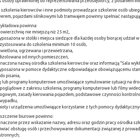
s osoby uprawnionej do reprezentowania przedsiębiorcy, z podaniem imien
szkolenia kierowców i inne podmioty prowadzące szkolenie osób ubiega
erem, pojazdami silnikowymi lub tramwajem powinny spełniać następuj
wykładowa powinna:
powierzchnię nie mniejszą niż 25 m2,
yposażona w stoliki i miejsca siedzące dla każdej osoby biorącej udział w
rzystosowana do szkolenia minimum 10 osób,
świetlona, ogrzewana i przewietrzana,
dizolowana od innych pomieszczeń,
znaczona nazwą ośrodka szkolenia kierowców oraz informacją "Sala wyk
wyposażona w pomoce dydaktyczne odpowiadające obowiązującemu stano
 do pisania,
ę lub programy komputerowe umożliwiające symulowanie sytuacji na dro
e poglądowe z zakresu szkolenia, programy komputerowe lub filmy wide
rogowym, zasady kierowania pojazdem, podstawowe czynności kontrolno
 wypadku,
ioty i urządzenia umożliwiające korzystanie z tych pomocy dydaktyczny
eszczenie biurowe powinno:
znaczone przez wskazanie nazwy, adresu oraz godzin pracy ośrodka sz
iwiać obsługę osób i przechowywanie dokumentacji związanej z prowad
stronnych;