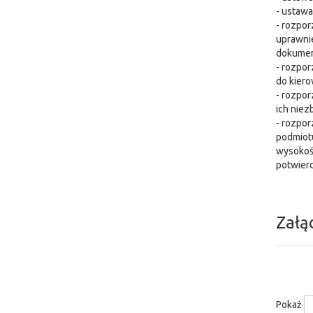
- ustawa
- rozpor
uprawnie
dokumen
- rozpor
do kiero
- rozpor
ich nie
- rozpor
podmiot
wysokośc
potwier
Załą
Pokaż