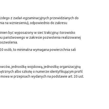
każdego z zadań egzaminacyjnych przewidzianych do
a na wzniesieniu), odpowiednio do zakresu
inien być wyposażony w sieć trakcyjną i torowisko
inu państwowego w zakresie pozwolenia realizowanej
pozwolenia.
 20 osób, to minimalna wymagana powierzchnia sali
rowców, jednostkę wojskową, jednostkę organizacyjną
trznych albo szkołę o numerze identyfikującym profil
mowa w przepisach wydanych na podstawie art. 20 ust.