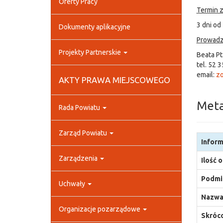
Oferty Pracy
Termin z
3 dni od
Dokumenty aplikacyjne
Prowadz
Projekty Partnerskie
Beata Pt
tel. 52 3
email:
zo
AKTY PRAWA MIEJSCOWEGO
Met
Rada Powiatu
Zarząd Powiatu
Inform
Zarządzenia
Ilość 
Podmio
Uchwały
Nazwa
Organizacje pozarządowe
Skróco