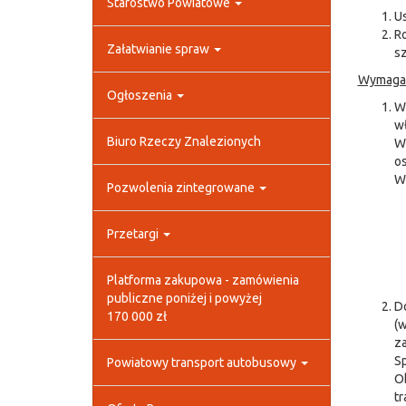
Starostwo Powiatowe
Us
Ro
Załatwianie spraw
sz
Wymagan
Ogłoszenia
Wn
wł
Biuro Rzeczy Znalezionych
W
o
Wn
Pozwolenia zintegrowane
Przetargi
Platforma zakupowa - zamówienia
publiczne poniżej i powyżej
Do
170 000 zł
(w
za
S
Powiatowy transport autobusowy
O
tr