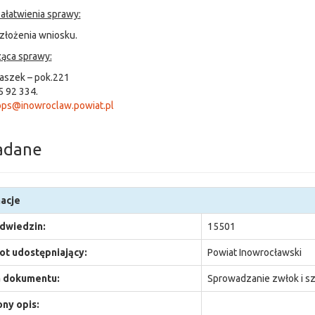
ałatwienia sprawy:
 złożenia wniosku.
ąca sprawy:
aszek – pok.221
5 92 334.
ps@inowroclaw.powiat.pl
adane
acje
odwiedzin:
15501
t udostępniający:
Powiat Inowrocławski
 dokumentu:
Sprowadzanie zwłok i s
ny opis: