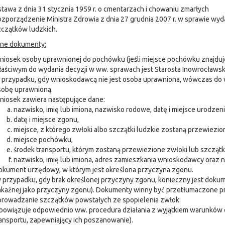
tawa z dnia 31 stycznia 1959 r. o cmentarzach i chowaniu zmarłych
zporządzenie Ministra Zdrowia z dnia 27 grudnia 2007 r. w sprawie wy
czątków ludzkich.
e dokumenty:
iosek osoby uprawnionej do pochówku (jeśli miejsce pochówku znajduje
aściwym do wydania decyzji w ww. sprawach jest Starosta Inowrocławski
 przypadku, gdy wnioskodawcą nie jest osoba uprawniona, wówczas do
sobę uprawnioną.
iosek zawiera następujące dane:
nazwisko, imię lub imiona, nazwisko rodowe, datę i miejsce urodzeni
datę i miejsce zgonu,
miejsce, z którego zwłoki albo szczątki ludzkie zostaną przewiezio
miejsce pochówku,
środek transportu, którym zostaną przewiezione zwłoki lub szczątki
nazwisko, imię lub imiona, adres zamieszkania wnioskodawcy oraz n
kument urzędowy, w którym jest określona przyczyna zgonu.
 przypadku, gdy brak określonej przyczyny zgonu, konieczny jest dok
kaźnej jako przyczyny zgonu). Dokumenty winny być przetłumaczone pr
prowadzanie szczątków powstałych ze spopielenia zwłok:
bowiązuje odpowiednio ww. procedura działania z wyjątkiem warunków
ansportu, zapewniający ich poszanowanie).