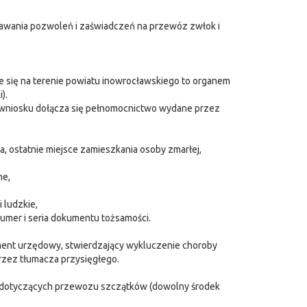
dawania pozwoleń i zaświadczeń na przewóz zwłok i
 się na terenie powiatu inowrocławskiego to organem
).
 wniosku dołącza się pełnomocnictwo wydane przez
a, ostatnie miejsce zamieszkania osoby zmarłej,
ne,
 ludzkie,
umer i seria dokumentu tożsamości.
ument urzędowy, stwierdzający wykluczenie choroby
zez tłumacza przysięgłego.
 dotyczących przewozu szczątków (dowolny środek