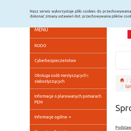
Strona główna
Deklaracja dostępności
Szybk
Nasz serwis wykorzystuje pliki cookies do przechowywani
dokonać zmiany ustawień dot. przechowywania plików cook
MENU
RODO
Cyberbezpieczeństwo
Obsługa osób niesłyszących i
słabosłyszących
Spr
Informacje o planowanych pomiarach
PEM
Spr
Informacje ogólne
Podstaw