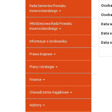
Osoba,
Rada Seniorów Powiatu
Inowrocławskiego
Osoba,
Młodzieżowa Rada Powiatu
Data w
Inowrocławskiego
Data u
Informacje o środowisku
Data o
Prawo krajowe
Plany i strategie
Finanse
Oświadczenia majątkowe
Wybory