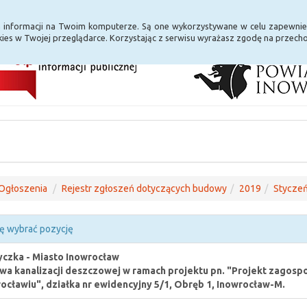
i Internet
E-usługi
a informacji na Twoim komputerze. Są one wykorzystywane w celu zapewnie
ies w Twojej przeglądarce. Korzystając z serwisu wyrażasz zgodę na przec
Ogłoszenia
Rejestr zgłoszeń dotyczących budowy
2019
Stycze
ę wybrać pozycję
czka - Miasto Inowrocław
a kanalizacji deszczowej w ramach projektu pn. "Projekt zagos
ocławiu", działka nr ewidencyjny 5/1, Obręb 1, Inowrocław-M.