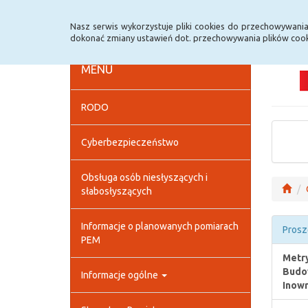
Strona główna
Deklaracja dostępności
Szybk
Nasz serwis wykorzystuje pliki cookies do przechowywani
dokonać zmiany ustawień dot. przechowywania plików cook
MENU
RODO
Cyberbezpieczeństwo
Obsługa osób niesłyszących i
słabosłyszących
Informacje o planowanych pomiarach
Prosz
PEM
Metry
Budow
Informacje ogólne
Inowr