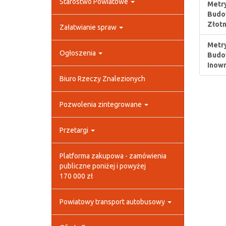
Starostwo Powiatowe
Metry
Budow
Złotn
Załatwianie spraw
Metry
Ogłoszenia
Budow
Inowr
Biuro Rzeczy Znalezionych
Pozwolenia zintegrowane
Przetargi
Platforma zakupowa - zamówienia
publiczne poniżej i powyżej
170 000 zł
Powiatowy transport autobusowy