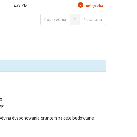
258 KB
metryczka
Poprzednia
1
Następna
0
ego
ody na dysponowanie gruntem na cele budowlane.