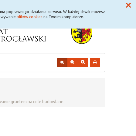
Przycisk wyszukaj duży
Szukaj
nia poprawnego działania serwisu. W każdej chwili możesz
howywanie
plików cookies
na Twoim komputerze.
wanie gruntem na cele budowlane.