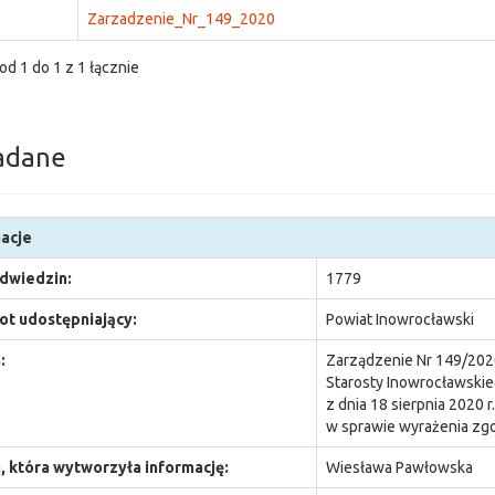
Zarzadzenie_Nr_149_2020
od 1 do 1 z 1 łącznie
adane
acje
odwiedzin:
1779
t udostępniający:
Powiat Inowrocławski
:
Zarządzenie Nr 149/202
Starosty Inowrocławski
z dnia 18 sierpnia 2020 r.
w sprawie wyrażenia zg
 która wytworzyła informację:
Wiesława Pawłowska