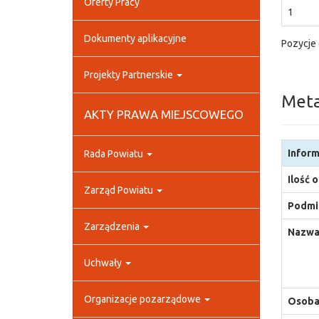
Oferty Pracy
1
Dokumenty aplikacyjne
Pozycje 
Projekty Partnerskie
Met
AKTY PRAWA MIEJSCOWEGO
Inform
Rada Powiatu
Ilość 
Zarząd Powiatu
Podmio
Zarządzenia
Nazwa
Uchwały
Organizacje pozarządowe
Osoba,