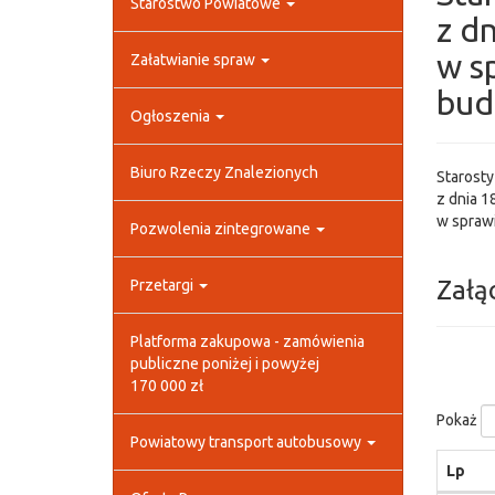
Starostwo Powiatowe
z dn
w s
Załatwianie spraw
bud
Ogłoszenia
Biuro Rzeczy Znalezionych
Starost
z dnia 18
w spraw
Pozwolenia zintegrowane
Załą
Przetargi
Platforma zakupowa - zamówienia
publiczne poniżej i powyżej
170 000 zł
Pokaż
Powiatowy transport autobusowy
Lp