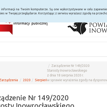
i Internet
E-usługi
a informacji na Twoim komputerze. Są one wykorzystywane w celu zapewnie
ies w Twojej przeglądarce. Korzystając z serwisu wyrażasz zgodę na przec
Zarządzenie Nr 149/2020
Starosty Inowrocławskiego
z dnia 18 sierpnia 2020 r.
Zarządzenia
2020
Sierpień
w sprawie wyrażenia zgody na dyspono
ządzenie Nr 149/2020
rosty Inowrocławskiego