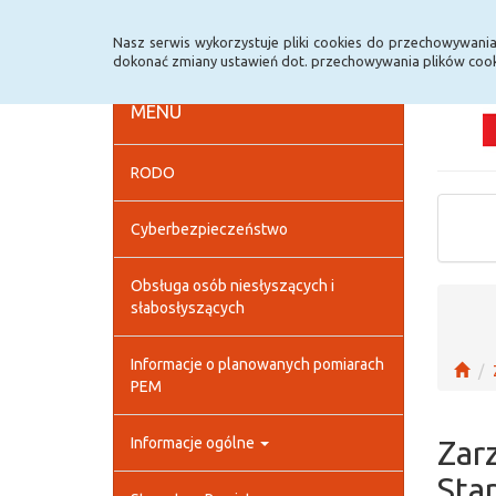
Strona główna
Deklaracja dostępności
Szybk
Nasz serwis wykorzystuje pliki cookies do przechowywani
dokonać zmiany ustawień dot. przechowywania plików cook
MENU
RODO
Cyberbezpieczeństwo
Obsługa osób niesłyszących i
słabosłyszących
Informacje o planowanych pomiarach
PEM
Informacje ogólne
Zar
Sta