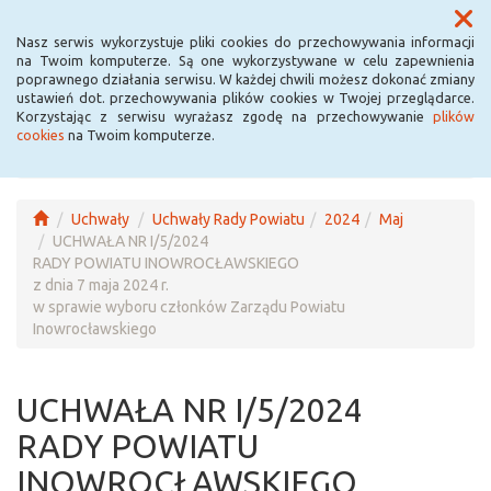
Menu
Nasz serwis wykorzystuje pliki cookies do przechowywania informacji
na Twoim komputerze. Są one wykorzystywane w celu zapewnienia
poprawnego działania serwisu. W każdej chwili możesz dokonać zmiany
ustawień dot. przechowywania plików cookies w Twojej przeglądarce.
Korzystając z serwisu wyrażasz zgodę na przechowywanie
plików
cookies
na Twoim komputerze.
Uchwały
Uchwały Rady Powiatu
2024
Maj
UCHWAŁA NR I/5/2024
RADY POWIATU INOWROCŁAWSKIEGO
z dnia 7 maja 2024 r.
w sprawie wyboru członków Zarządu Powiatu
Inowrocławskiego
UCHWAŁA NR I/5/2024
RADY POWIATU
INOWROCŁAWSKIEGO