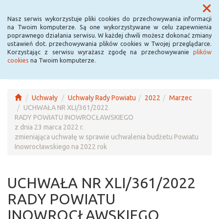
Menu
Nasz serwis wykorzystuje pliki cookies do przechowywania informacji
na Twoim komputerze. Są one wykorzystywane w celu zapewnienia
poprawnego działania serwisu. W każdej chwili możesz dokonać zmiany
ustawień dot. przechowywania plików cookies w Twojej przeglądarce.
Korzystając z serwisu wyrażasz zgodę na przechowywanie
plików
cookies
na Twoim komputerze.
Uchwały
Uchwały Rady Powiatu
2022
Marzec
UCHWAŁA NR XLI/361/2022
RADY POWIATU INOWROCŁAWSKIEGO
z dnia 23 marca 2022 r.
zmieniająca uchwałę w sprawie uchwalenia budżetu Powiatu
Inowrocławskiego na 2022 rok
UCHWAŁA NR XLI/361/2022
RADY POWIATU
INOWROCŁAWSKIEGO