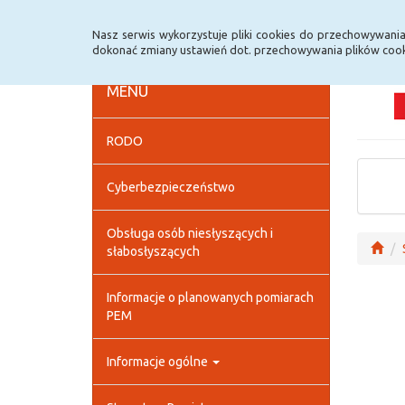
Strona główna
Deklaracja dostępności
Szybk
Nasz serwis wykorzystuje pliki cookies do przechowywani
dokonać zmiany ustawień dot. przechowywania plików cook
MENU
RODO
Cyberbezpieczeństwo
Obsługa osób niesłyszących i
słabosłyszących
Informacje o planowanych pomiarach
PEM
Informacje ogólne