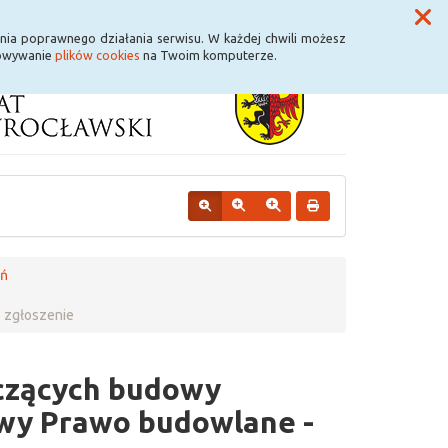
Przycisk wyszukaj duży
Szukaj
nia poprawnego działania serwisu. W każdej chwili możesz
howywanie
plików cookies
na Twoim komputerze.
eń
- zgłoszenie
yczących budowy
tawy Prawo budowlane -