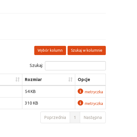
Wybór kolumn
Szukaj w kolumnie
Szukaj:
Rozmiar
Opcje
54 KB
metryczka
310 KB
metryczka
Poprzednia
1
Następna