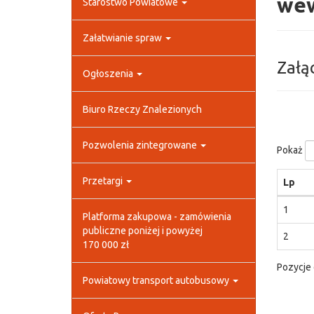
wew
Starostwo Powiatowe
Załatwianie spraw
Załą
Ogłoszenia
Biuro Rzeczy Znalezionych
Pozwolenia zintegrowane
Pokaż
Przetargi
Lp
1
Platforma zakupowa - zamówienia
publiczne poniżej i powyżej
2
170 000 zł
Pozycje 
Powiatowy transport autobusowy