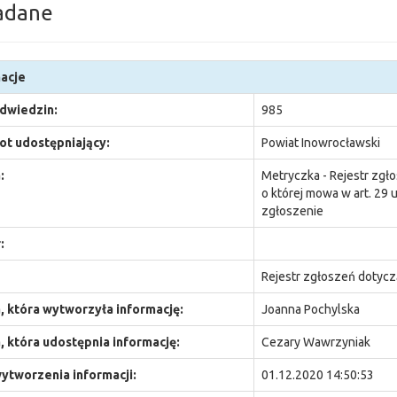
adane
acje
odwiedzin:
985
t udostępniający:
Powiat Inowrocławski
:
Metryczka - Rejestr zg
o której mowa w art. 29 
zgłoszenie
:
Rejestr zgłoszeń dotyc
 która wytworzyła informację:
Joanna Pochylska
 która udostępnia informację:
Cezary Wawrzyniak
ytworzenia informacji:
01.12.2020 14:50:53