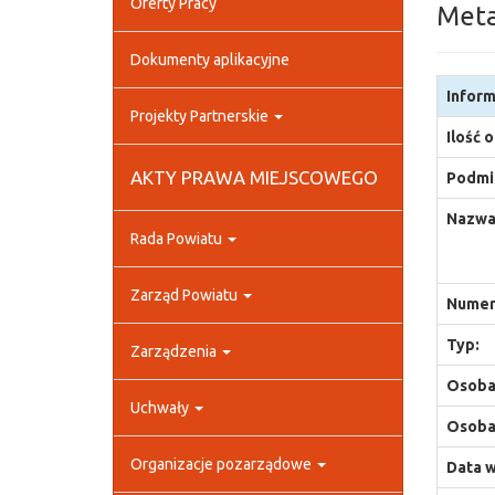
Oferty Pracy
Met
Dokumenty aplikacyjne
Inform
Projekty Partnerskie
Ilość 
AKTY PRAWA MIEJSCOWEGO
Podmio
Nazwa
Rada Powiatu
Zarząd Powiatu
Numer
Typ:
Zarządzenia
Osoba,
Uchwały
Osoba,
Organizacje pozarządowe
Data w