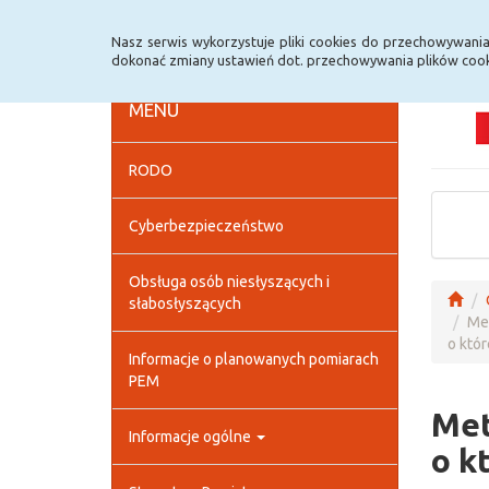
Strona główna
Deklaracja dostępności
Szybk
Nasz serwis wykorzystuje pliki cookies do przechowywani
dokonać zmiany ustawień dot. przechowywania plików cook
MENU
RODO
Cyberbezpieczeństwo
Obsługa osób niesłyszących i
słabosłyszących
Met
o któr
Informacje o planowanych pomiarach
PEM
Met
Informacje ogólne
o k