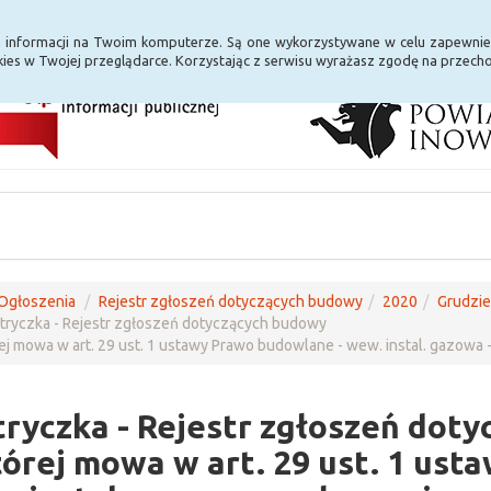
i Internet
E-usługi
a informacji na Twoim komputerze. Są one wykorzystywane w celu zapewnie
ies w Twojej przeglądarce. Korzystając z serwisu wyrażasz zgodę na przec
Ogłoszenia
Rejestr zgłoszeń dotyczących budowy
2020
Grudzi
ryczka - Rejestr zgłoszeń dotyczących budowy
ej mowa w art. 29 ust. 1 ustawy Prawo budowlane - wew. instal. gazowa 
ryczka - Rejestr zgłoszeń dot
tórej mowa w art. 29 ust. 1 us