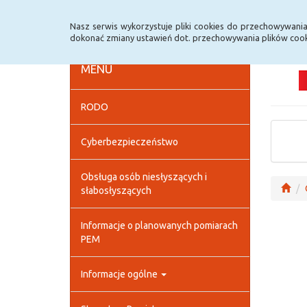
Strona główna
Deklaracja dostępności
Szybk
Nasz serwis wykorzystuje pliki cookies do przechowywani
dokonać zmiany ustawień dot. przechowywania plików cook
MENU
RODO
Cyberbezpieczeństwo
Obsługa osób niesłyszących i
słabosłyszących
Informacje o planowanych pomiarach
PEM
Informacje ogólne